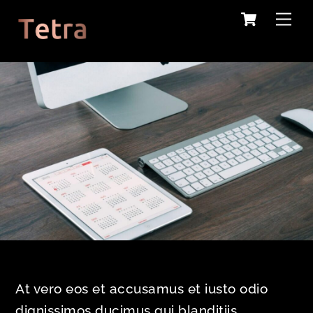
Cart
Skip
Me
to
content
At vero eos et accusamus et iusto odio
dignissimos ducimus qui blanditiis